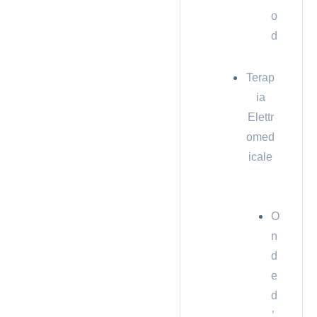
o
d
Terap
ia
Elettr
omed
icale
O
n
d
e
d
’