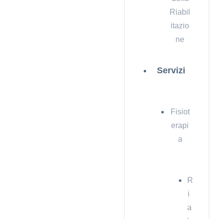
Riabil
itazio
ne
Servizi
Fisiot
erapi
a
R
i
a