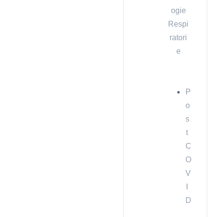
ogie
Respi
ratori
e
P
o
s
t
C
O
V
I
D