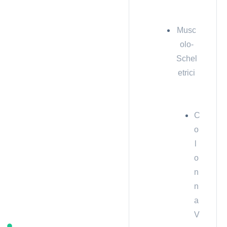
Musc
olo-
Schel
etrici
C
o
l
o
n
n
a
V