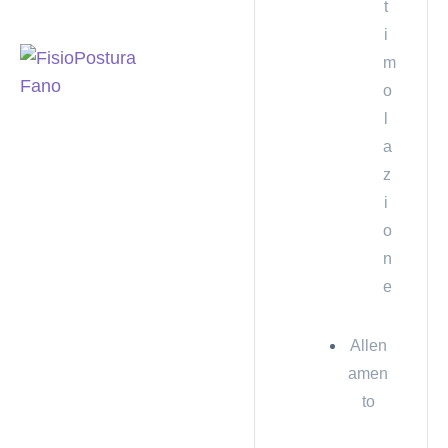
t
i
m
o
l
a
z
i
o
n
e
Allen
amen
to