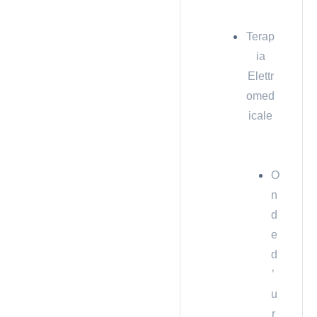
Terap
ia
Elettr
omed
icale
O
n
d
e
d
’
u
r