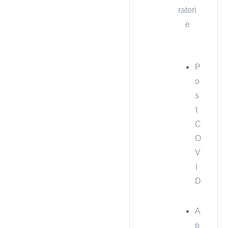
ratori
e
P
o
s
t
C
O
V
I
D
A
p