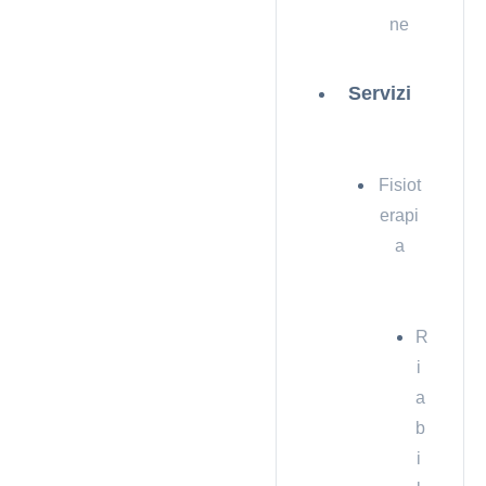
ne
Servizi
Fisiot
erapi
a
R
i
a
b
i