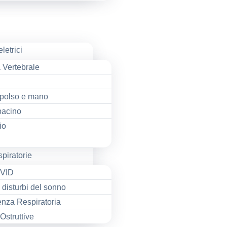
etrici
 Vertebrale
 polso e mano
bacino
io
piratorie
OVID
disturbi del sonno
ienza Respiratoria
 Ostruttive