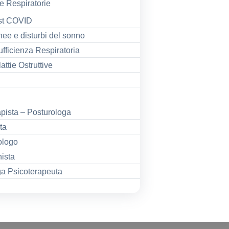
e Respiratorie
st COVID
ee e disturbi del sonno
ufficienza Respiratoria
attie Ostruttive
apista – Posturologa
ta
ologo
nista
ga Psicoterapeuta