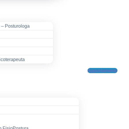
a – Posturologa
icoterapeuta
Appuntamento
o FisioPostura