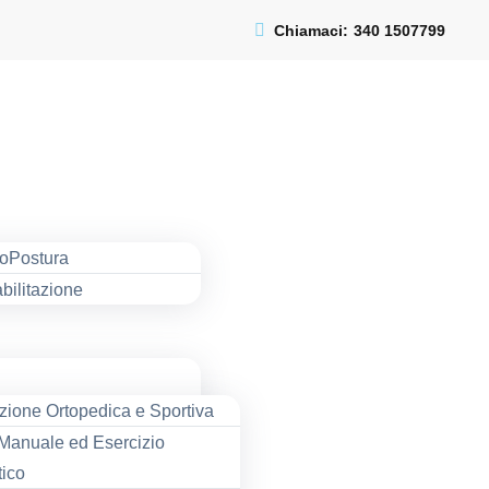
Chiamaci:
340 1507799
ioPostura
abilitazione
azione Ortopedica e Sportiva
 Manuale ed Esercizio
tico