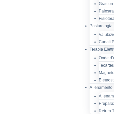
Graston
Palestra
Fisioter
Posturologia
Valutazi
Canali 
Terapia Elett
Onde d’u
Tecarter
Magneto
Elettros
Allenamento
Allename
Prepara
Return T