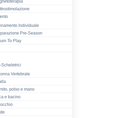
netoterapia
ttrostimolazione
ento
enamento Individuale
eparazione Pre-Season
urn To Play
Scheletrici
onna Vertebrale
lla
ito, polso e mano
a e bacino
occhio
ede