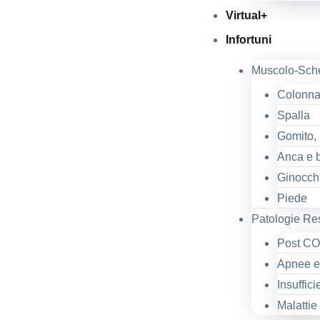
Virtual+
Infortuni
Muscolo-Schel
Colonna
Spalla
Gomito,
Anca e 
Ginocch
Piede
Patologie Res
Post C
Apnee e 
Insuffic
Malattie