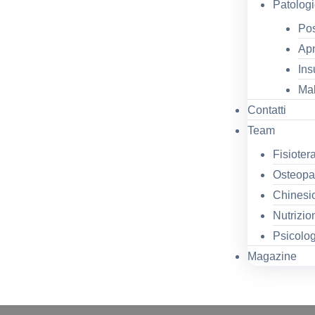
Patologi
Po
Apn
Ins
Mal
Contatti
Team
Fisioter
Osteopa
Chinesi
Nutrizio
Psicolo
Magazine