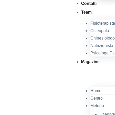
Contatti
Team
Fisioterapist
Osteopata
Chinesiologo
Nutrizionista
Psicologa Ps
Magazine
Home
Centro
Metodo
Il Metod