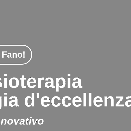
 Fano!
sioterapia
ia d'eccellenz
nnovativo