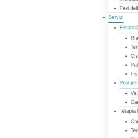
Fasi del
Servizi
Fisioter
Ria
Ter
Gra
Pal
Fis
Posturol
Val
Can
Terapia 
Ond
Tec