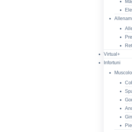
Mag
Ele
Allenam
All
Pr
Ret
Virtual+
Infortuni
Muscolo-
Col
Spa
Gom
Anc
Gin
Pi