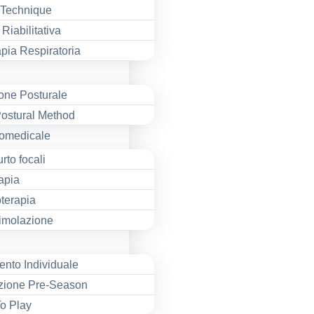
 Technique
 Riabilitativa
apia Respiratoria
one Posturale
Postural Method
romedicale
rto focali
apia
terapia
timolazione
nto Individuale
zione Pre-Season
o Play